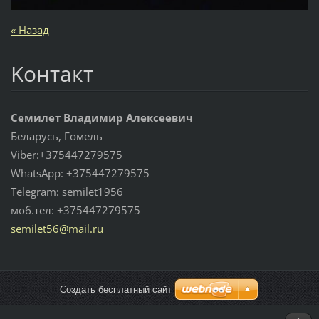
« Назад
Koнтакт
Семилет Владимир Алексеевич
Беларусь, Гомель
Viber:+375447279575
WhatsApp: +375447279575
Telegram: semilet1956
моб.тел: +375447279575
semilet5
6@mail.r
u
Создать бесплатный сайт